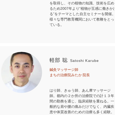
を取得し、その植物の知識、技術を広め
るため2007年より“植物が五感に働きか
る”をテーマとした自主セミナーを開催
様々な専門教育機関において教鞭をとっ
ている。
軽部 聡
Satoshi Karube
鍼灸マッサージ師
まちの治療院みたか 院長
はり師、きゅう師、あん摩マッサージ
師。都内の２か所の治療院での計１３年
間の勤務を通じ、臨床経験を重ねる。一
般的な肩や腰の痛みだけでなく、内臓疾
患や体質改善のための治療も多く経験。