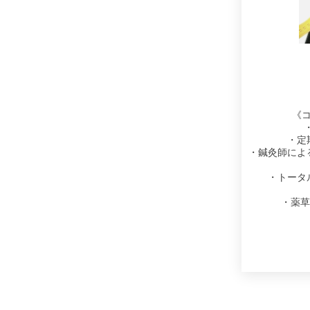
《
・定
・鍼灸師によ
・トータ
・薬草