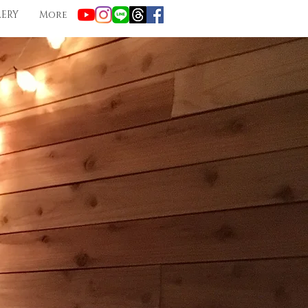
LERY
More