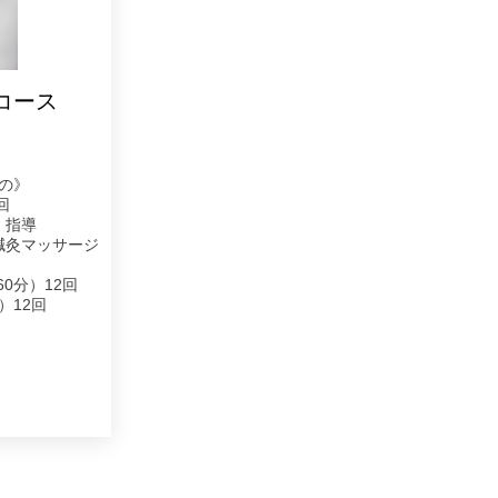
コース
の》
回
）指導
鍼灸マッサージ
0分）12回
）12回